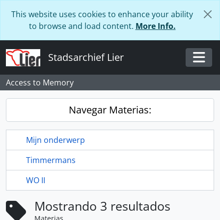
Skip to main content
This website uses cookies to enhance your ability
to browse and load content.
More Info.
Stadsarchief Lier
Togg
Access to Memory
Navegar Materias:
Mijn onderwerp
Timmermans
WO II
Mostrando 3 resultados
Materias