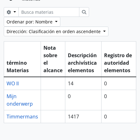
Search options
Búsqueda
Ordenar por: Nombre
Dirección: Clasificación en orden ascendente
Nota
sobre
Descripción
Registro de
término
el
archivística
autoridad
Materias
alcance
elementos
elementos
WO II
14
0
Mijn
0
0
onderwerp
Timmermans
1417
0