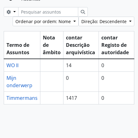
Opções de busca
Pesquisar
Ordenar por ordem: Nome
Direção: Descendente
Nota
contar
contar
Termo de
de
Descrição
Registo de
Assuntos
âmbito
arquivística
autoridade
WO II
14
0
Mijn
0
0
onderwerp
Timmermans
1417
0