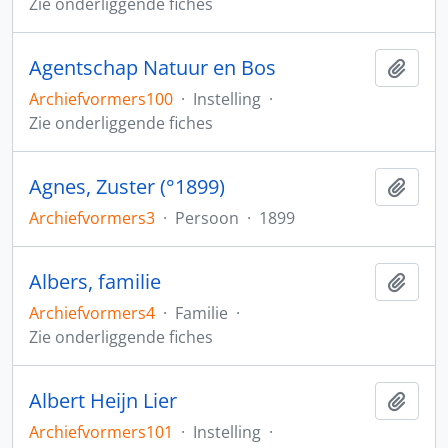
Zie onderliggende fiches
Agentschap Natuur en Bos
Toev
Archiefvormers100
·
Instelling
·
Zie onderliggende fiches
Agnes, Zuster (°1899)
Toev
Archiefvormers3
·
Persoon
·
1899
Albers, familie
Toev
Archiefvormers4
·
Familie
·
Zie onderliggende fiches
Albert Heijn Lier
Toev
Archiefvormers101
·
Instelling
·