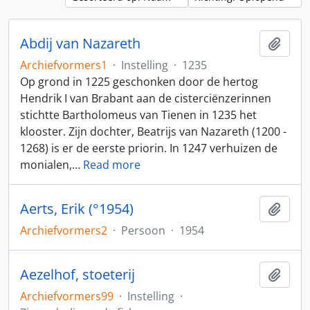
Abdij van Nazareth
Toev
Archiefvormers1
·
Instelling
·
1235
Op grond in 1225 geschonken door de hertog
Hendrik I van Brabant aan de cisterciënzerinnen
stichtte Bartholomeus van Tienen in 1235 het
klooster. Zijn dochter, Beatrijs van Nazareth (1200 -
1268) is er de eerste priorin. In 1247 verhuizen de
monialen,
…
Read more
Aerts, Erik (°1954)
Toev
Archiefvormers2
·
Persoon
·
1954
Aezelhof, stoeterij
Toev
Archiefvormers99
·
Instelling
·