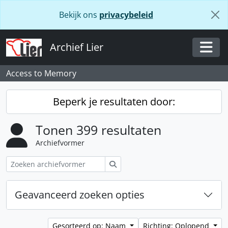
Skip to main content
Bekijk ons
privacybeleid
Archief Lier
Togg
Access to Memory
Beperk je resultaten door:
Tonen 399 resultaten
Archiefvormer
Zoeken
Geavanceerd zoeken opties
Gesorteerd op: Naam
Richting: Oplopend