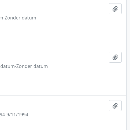
Toev
um-Zonder datum
Toev
 datum-Zonder datum
Toev
94-9/11/1994