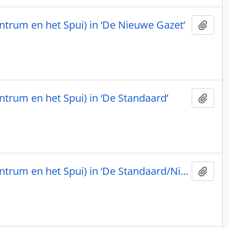
entrum en het Spui) in ‘De Nieuwe Gazet’
Toev
ntrum en het Spui) in ‘De Standaard’
Toev
‘Schoon Lier’ (Frans Verstreken over het Administratief Centrum en het Spui) in ‘De Standaard/Nieuwsblad’
Toev