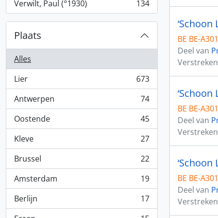
Verwilt, Paul (°1930)
134
, 134 Resultaten
‘Schoon L
Plaats
BE BE-A3015
Deel van
P
Alles
Verstreken
Lier
673
, 673 Resultaten
‘Schoon L
Antwerpen
74
, 74 Resultaten
BE BE-A3015
Oostende
45
Deel van
P
, 45 Resultaten
Verstreken
Kleve
27
, 27 Resultaten
Brussel
22
, 22 Resultaten
BE BE-A3015
Amsterdam
19
, 19 Resultaten
Deel van
P
Berlijn
17
Verstreken
, 17 Resultaten