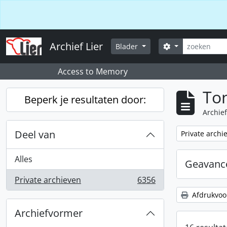
Skip to main content
Zoeken
Archief Lier
Zoek opties
Blader
Access to Memory
Ton
Beperk je resultaten door:
Archief
Deel van
Verwijder filte
Private archi
Alles
Geavance
Private archieven
6356
, 6356 Resultaten
Afdrukvoo
Archiefvormer