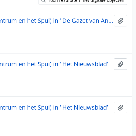
Toon resultaten met digitale objecten
‘Schoon Lier’ (Frans Verstreken over het Administratief Centrum en het Spui) in ‘ De Gazet van Antwerpen’
Toev
ntrum en het Spui) in ‘ Het Nieuwsblad’
Toev
ntrum en het Spui) in ‘ Het Nieuwsblad’
Toev