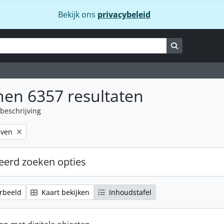
Bekijk ons
privacybeleid
Zoeken op bl
en 6357 resultaten
beschrijving
r:
even
erd zoeken opties
rbeeld
Kaart bekijken
Inhoudstafel