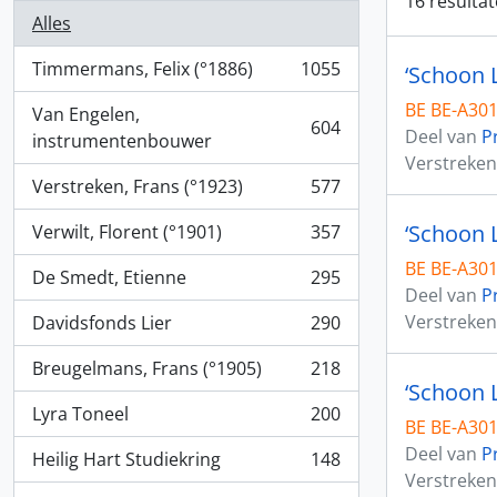
16 resultat
Alles
Timmermans, Felix (°1886)
1055
, 1055 Resultaten
BE BE-A3015
Van Engelen,
604
Deel van
P
, 604 Resultaten
instrumentenbouwer
Verstreken
Verstreken, Frans (°1923)
577
, 577 Resultaten
‘Schoon L
Verwilt, Florent (°1901)
357
, 357 Resultaten
BE BE-A3015
De Smedt, Etienne
295
, 295 Resultaten
Deel van
P
Verstreken
Davidsfonds Lier
290
, 290 Resultaten
Breugelmans, Frans (°1905)
218
, 218 Resultaten
‘Schoon L
Lyra Toneel
200
, 200 Resultaten
BE BE-A3015
Deel van
P
Heilig Hart Studiekring
148
, 148 Resultaten
Verstreken