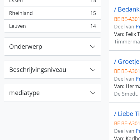
Essen
15
, 15 Resultaten
/ Bedank
Rheinland
15
, 15 Resultaten
BE BE-A301
Leuven
14
Deel van
P
, 14 Resultaten
Van: Felix
Timmermans
Onderwerp
/ Groetje
Beschrijvingsniveau
BE BE-A3015
Deel van
P
Van: Herma
mediatype
De Smedt, 
/ Liebe 
BE BE-A3015
Deel van
P
Van: Karlh