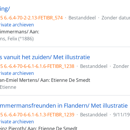
ing/
5 6.-6.4-70-2-2.13-FETIBR_574
·
Bestanddeel
·
Zonder dat
rivate archieven
 Timmermans/ Aan:
, Felix (°1886)
s vanuit het zuiden/ Met illustratie
 6.-6.4-70-6-6.1-6.1.6-FETIBR_1238
·
Bestanddeel
·
Zonder
rivate archieven
n-Emiel Mertens/ Aan: Etienne De Smedt
Etienne
Timmermansfreunden in Flandern/ Met illustratie
 6.-6.4-70-6-6.1-6.1.3-FETIBR_1239
·
Bestanddeel
·
9/11/19
rivate archieven
einz Pieroth/ Aan: Etienne De Smedt