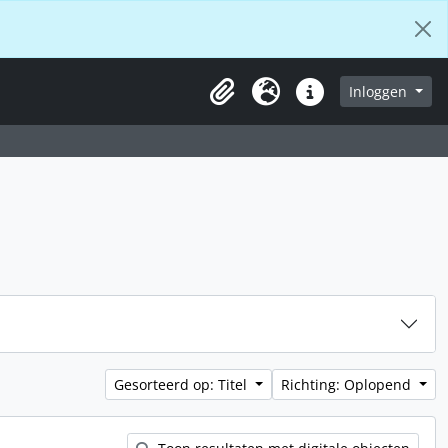
aderpagina
Inloggen
Klembord
Taal
Snelle links
Gesorteerd op: Titel
Richting: Oplopend