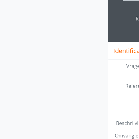
Clickin
R
Identific
Vrage
Refer
Beschrijv
Omvang e