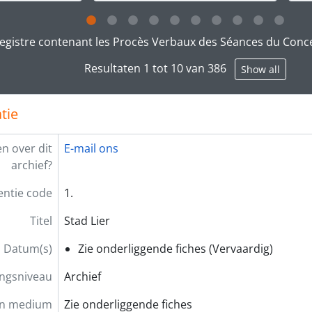
g this description title link will open the description view pag
egistre contenant les Procès Verbaux des Séances du Conc
Resultaten 1 tot 10 van 386
Show all
atie
n over dit
E-mail ons
archief?
entie code
1.
Titel
Stad Lier
Datum(s)
Zie onderliggende fiches (Vervaardig)
ingsniveau
Archief
n medium
Zie onderliggende fiches