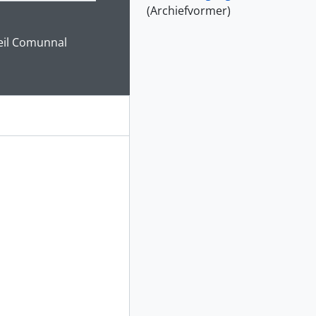
(Archiefvormer)
e for this digital object. Advancing the carousel above will up
eil Comunnal