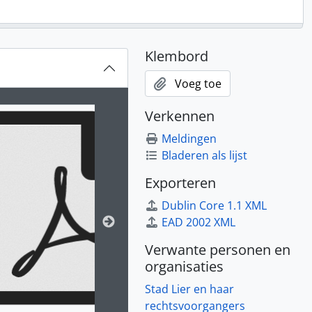
Klembord
Voeg toe
ion title displayed in the following carousel. Clicking any im
Verkennen
Meldingen
Bladeren als lijst
Exporteren
Dublin Core 1.1 XML
EAD 2002 XML
Verwante personen en
organisaties
Stad Lier en haar
rechtsvoorgangers