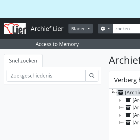
Skip to main content
Zoeken
Archief Lier
Zoek opties
Blader
Access to Memory
Archief
Snel zoeken
Zoeken
Verberg 
[Archi
[Ar
[Ar
[Ar
[Ar