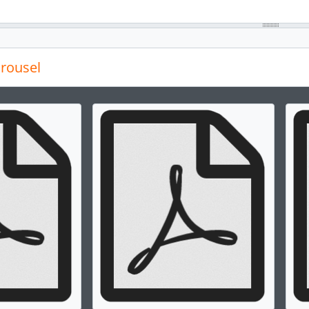
rousel
g the current slide of this carousel will change the descript