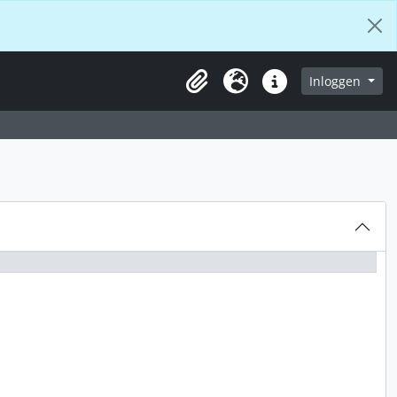
aderpagina
Inloggen
Klembord
Taal
Snelle links