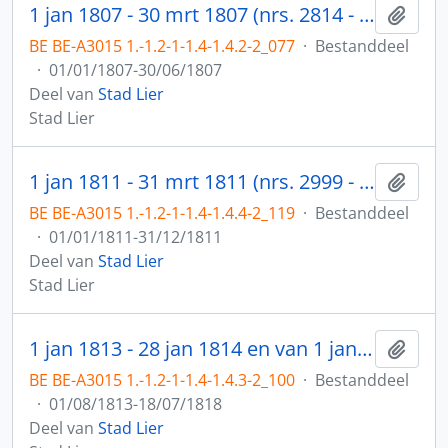
1 jan 1807 - 30 mrt 1807 (nrs. 2814 - 2890); 2 apr 1807 - 30 jun 1807 (nrs. 2891 - 2972)
Toev
BE BE-A3015 1.-1.2-1-1.4-1.4.2-2_077
·
Bestanddeel
·
01/01/1807-30/06/1807
Deel van
Stad Lier
Stad Lier
1 jan 1811 - 31 mrt 1811 (nrs. 2999 - 3148); 1 apr 1811 - 26 jun 1811 (nrs. 3149 - 3262); 1 jul 1811 - 27 sep 1811 (nrs. 3263 - 3373); 1 okt 1811 - 31 dec 1811 (nrs. 3374 - 3481)
Toev
BE BE-A3015 1.-1.2-1-1.4-1.4.4-2_119
·
Bestanddeel
·
01/01/1811-31/12/1811
Deel van
Stad Lier
Stad Lier
1 jan 1813 - 28 jan 1814 en van 1 jan 1818 - 18 juli 1818
Toev
BE BE-A3015 1.-1.2-1-1.4-1.4.3-2_100
·
Bestanddeel
·
01/08/1813-18/07/1818
Deel van
Stad Lier