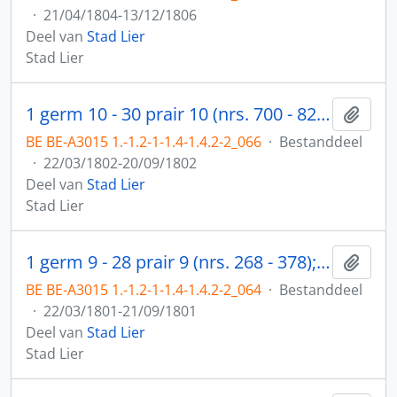
·
21/04/1804-13/12/1806
Deel van
Stad Lier
Stad Lier
1 germ 10 - 30 prair 10 (nrs. 700 - 824); 1 mess 10 - 3ème j.c. 10 (nrs. 825 - 955)
Toev
BE BE-A3015 1.-1.2-1-1.4-1.4.2-2_066
·
Bestanddeel
·
22/03/1802-20/09/1802
Deel van
Stad Lier
Stad Lier
1 germ 9 - 28 prair 9 (nrs. 268 - 378); 1 mess 9 - 4ème j.c. 9 (nrs. 379 - 500)
Toev
BE BE-A3015 1.-1.2-1-1.4-1.4.2-2_064
·
Bestanddeel
·
22/03/1801-21/09/1801
Deel van
Stad Lier
Stad Lier