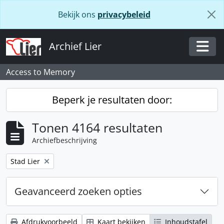
Skip to main content
Bekijk ons
privacybeleid
Archief Lier
Togg
Access to Memory
Beperk je resultaten door:
Tonen 4164 resultaten
Archiefbeschrijving
Verwijder filter:
Stad Lier
Geavanceerd zoeken opties
Afdrukvoorbeeld
Kaart bekijken
Inhoudstafel